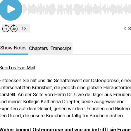
Use Left/Right to seek, Home/End to jump to start o
0:0
Show Notes
Chapters
Transcript
Send us Fan Mail
Entdecken Sie mit uns die Schattenwelt der Osteoporose, einer
unterschätzten Krankheit, die jedoch eine globale Herausforde
darstellt. An der Seite von Herrn Dr. Uwe de Jager aus Freuden
und meiner Kollegin Katharina Doepfer, beide ausgewiesene
Experten auf dem Gebiet, gehen wir den Ursachen und Risiken
den Grund, die unsere Knochen anfällig für Brüche machen.
Woher kommt Osteoporose und warum betrifft sie Fraue