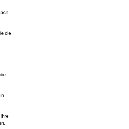
nach
ie die
die
in
 Ihre
en.