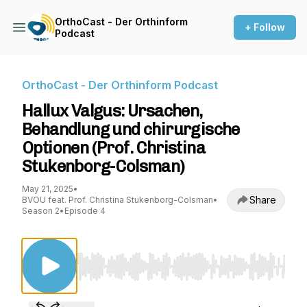
OrthoCast - Der Orthinform
+ Follow
Podcast
OrthoCast - Der Orthinform Podcast
Hallux Valgus: Ursachen,
Behandlung und chirurgische
Optionen (Prof. Christina
Stukenborg-Colsman)
May 21, 2025
•
Share
BVOU feat. Prof. Christina Stukenborg-Colsman
•
Season 2
•
Episode 4
Use Left/Right to seek, Home/End to jump to st